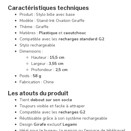
Caractéristiques techniques
Produit : Stylo bille avec base
Modèle : Stand-Ink Ovation Giraffe
Thème : Giraffe
Matières :
Plastique
et
caoutchouc
Compatible avec les
recharges standard G2
Stylo rechargeable
Dimensions :
Hauteur :
15,5 cm
Largeur :
3,55 cm
Profondeur :
2,5 cm
Poids :
58 g
Fabrication : Chine
Les atouts du produit
Tient
debout sur son socle
Toujours visible et facile à attraper
Compatible avec les
recharges G2
Réutilisable grâce à son système rechargeable
Design
Girafe
exclusif
Legami
Idéal pour le bureau, la maison ou l'espace de télétravail