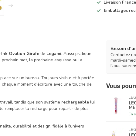
Livraison
France
Emballages rec
Besoin d'un
d-Ink Ovation Girafe
de
Legami
. Aussi pratique
Contactez no
le prochain mot, la prochaine esquisse ou la
mardi-samedi
Nous saurons
place sur un bureau. Toujours visible et à portée
ne chaque moment d'écriture avec une touche de
Vous pourr
LE
travail, tandis que son système
rechargeable
lui
LE
ME
 de remplacer la recharge pour repartir de plus
En s
nalité, durabilité et design, fidèle à l'univers
LE
LE