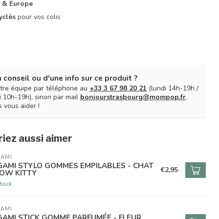
 & Europe
yclés
pour vos colis
 conseil ou d'une info sur ce produit ?
tre équipe par téléphone au
+33 3 67 98 20 21
(lundi 14h-19h /
 10h-19h), sinon par mail
bonjourstrasbourg@mompop.fr
.
 vous aider !
iez aussi aimer
GAMI
GAMI STYLO GOMMES EMPILABLES - CHAT
€2,95
OW KITTY
tock
GAMI
GAMI STICK GOMME PARFUMÉE - FLEUR