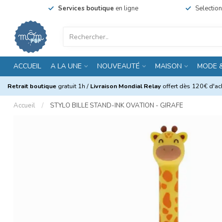
Services boutique
en ligne
Selectio
ACCUEIL
A LA UNE
NOUVEAUTÉ
MAISON
MODE 
Retrait boutique
gratuit 1h /
Livraison Mondial Relay
offert dès 120€ d'ach
Accueil
/
STYLO BILLE STAND-INK OVATION - GIRAFE