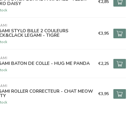
€2,85
XO DAISY
tock
GAMI
GAMI STYLO BILLE 2 COULEURS
€3,95
ICK&CLACK LEGAMI - TIGRE
tock
GAMI
GAMI BATON DE COLLE - HUG ME PANDA
€2,25
tock
GAMI
GAMI ROLLER CORRECTEUR - CHAT MEOW
€3,95
TTY
tock