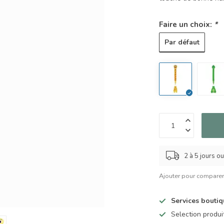
Faire un choix:
*
Par défaut
2 à 5 jours o
Ajouter pour compare
Services bouti
Selection produ