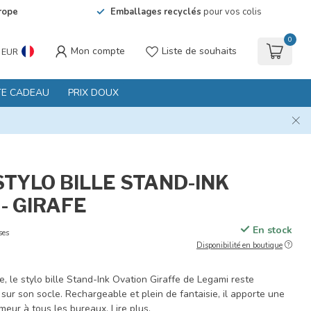
rope
Emballages recyclés
pour vos colis
0
Mon compte
Liste de souhaits
EUR
TE CADEAU
PRIX DOUX
STYLO BILLE STAND-INK
- GIRAFE
En stock
ses
Disponibilité en boutique
re, le stylo bille Stand-Ink Ovation Giraffe de Legami reste
ur son socle. Rechargeable et plein de fantaisie, il apporte une
meur à tous les bureaux.
Lire plus
.