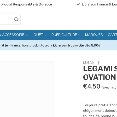
n produit
Responsable & Durable
Livraison
France & Eu
& ACCESSOIRE
JOUET
PUÉRICULTURE
MARQUES
CAR
at (en France, hors produit lourd) /
Livraison à domicile
dès 8,90€
LEGAMI
LEGAMI 
OVATION 
€4,50
Taxes inclu
Toujours prêt à écri
élégamment debout s
touche de bonne hu