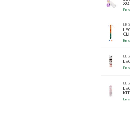
XO
En s
LE
LE
CL
En s
LE
LE
En s
LE
LE
KI
En s