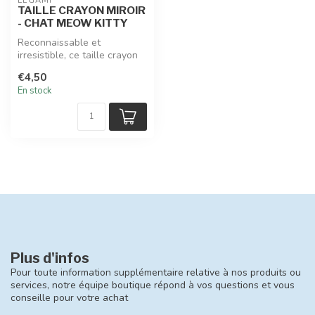
LEGAMI
TAILLE CRAYON MIROIR
- CHAT MEOW KITTY
Reconnaissable et
irresistible, ce taille crayon
double mine avec réservoir
€4,50
Lega...
En stock
Plus d'infos
Pour toute information supplémentaire relative à nos produits ou
services, notre équipe boutique répond à vos questions et vous
conseille pour votre achat