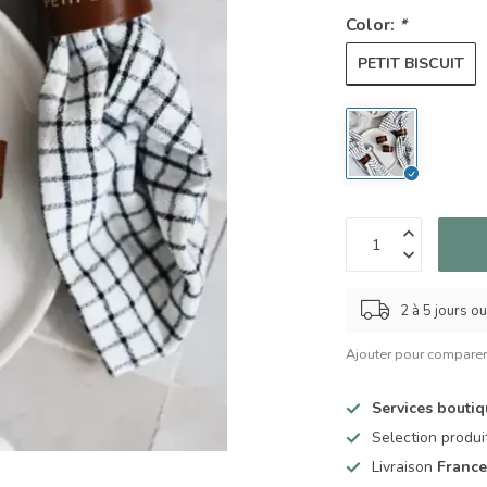
Color:
*
PETIT BISCUIT
2 à 5 jours o
Ajouter pour compare
Services bouti
Selection produ
Livraison
France