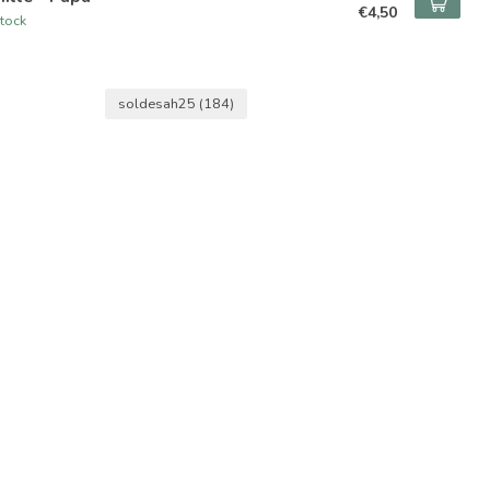
€4,50
tock
soldesah25
(184)