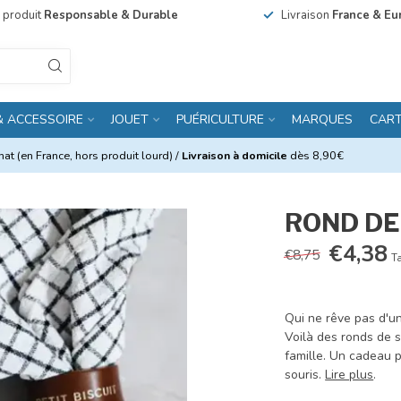
n produit
Responsable & Durable
Livraison
France & Eu
& ACCESSOIRE
JOUET
PUÉRICULTURE
MARQUES
CAR
at (en France, hors produit lourd) /
Livraison à domicile
dès 8,90€
ROND DE
€4,38
€8,75
Ta
Qui ne rêve pas d'un
Voilà des ronds de s
famille. Un cadeau p
souris.
Lire plus
.