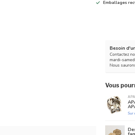
Emballages rec
Besoin d'un
Contactez no
mardi-samedi
Nous saurons
Vous pourr
AP
AP
AP
Sur
Des
fam