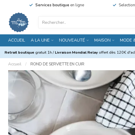
Services boutique
en ligne
Selectio
ACCUEIL
A LA UNE
NOUVEAUTÉ
MAISON
MODE 
Retrait boutique
gratuit 1h /
Livraison Mondial Relay
offert dès 120€ d'ach
Accueil
/
ROND DE SERVIETTE EN CUIR