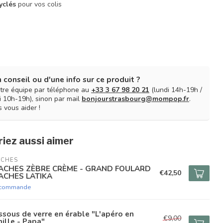
yclés
pour vos colis
 conseil ou d'une info sur ce produit ?
tre équipe par téléphone au
+33 3 67 98 20 21
(lundi 14h-19h /
 10h-19h), sinon par mail
bonjourstrasbourg@mompop.fr
.
 vous aider !
iez aussi aimer
ACHES
ACHES ZÈBRE CRÈME - GRAND FOULARD
€42,50
ACHES LATIKA
 commande
sous de verre en érable "L'apéro en
€9,00
ille - Papa"