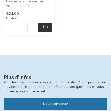
Descente en canöe... en
voilà un chouette
programme pour notre
€21,00
famille souris Ma...
En stock
Plus d'infos
Pour toute information supplémentaire relative à nos produits ou
services, notre équipe boutique répond à vos questions et vous
conseille pour votre achat
Nous contacter