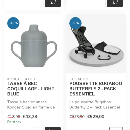
-30%
-8%
KONGES SLOJD
BUGABOO
TASSE À BEC
POUSSETTE BUGABOO
COQUILLAGE - LIGHT
BUTTERFLY 2 - PACK
BLUE
ESSENTIEL
Tasse à bec et anses
La poussette Bugaboo
Konges Slojd en forme de
Butterfly 2 – Pack Essentiel
coquillage tendre et raffiné,
allie compacité et confort.
€13,23
€529,00
€18,90
€573,90
colo...
Li...
En stock