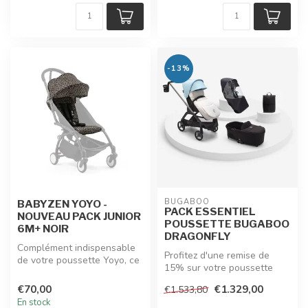
-13%
BUGABOO
BABYZEN YOYO -
PACK ESSENTIEL
NOUVEAU PACK JUNIOR
POUSSETTE BUGABOO
6M+ NOIR
DRAGONFLY
Complément indispensable
Profitez d'une remise de
de votre poussette Yoyo, ce
15% sur votre poussette
pack junior 6+ contient un ...
Bugaboo Dragonfly en mode
€70,00
€1.329,00
€1.533,80
essen...
En stock