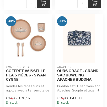
-40%
-30%
KONGES SLOJD
APACHES
COFFRET VAISSELLE
OURS ORAGE - GRAND
PLA 5 PIÈCES - SWAN
SAC BOWLING
CYGNE
APACHES BUDDHA
Rendez les repas funs et
Buddha est LE sac weekend
rigolos avec à l'ensemble de
Apaches. Souple et léger, il
vaisselle imprimé cygne. L...
est idéal aussi en sac à ...
€20,97
€41,93
€34,95
€59,90
En stock
En stock