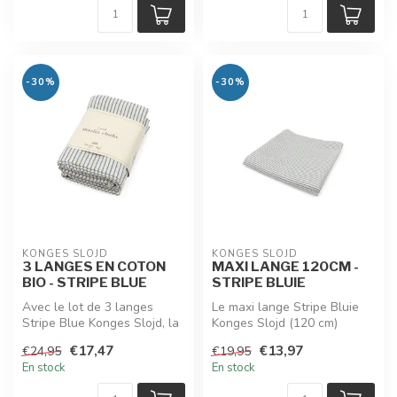
-30%
-30%
KONGES SLOJD
KONGES SLOJD
3 LANGES EN COTON
MAXI LANGE 120CM -
BIO - STRIPE BLUE
STRIPE BLUIE
Avec le lot de 3 langes
Le maxi lange Stripe Bluie
Stripe Blue Konges Slojd, la
Konges Slojd (120 cm)
douceur du coton bio
séduit par ses fines rayures
€17,47
€13,97
€24,95
€19,95
s’asso...
bl...
En stock
En stock