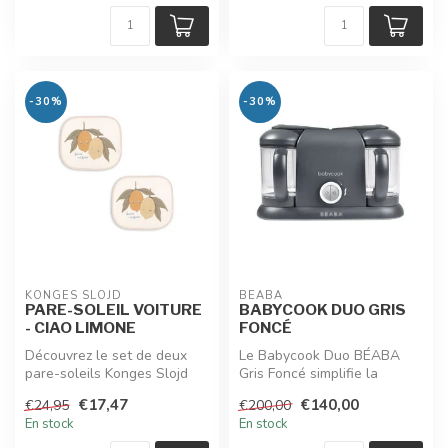
-30%
-30%
KONGES SLOJD
BEABA
PARE-SOLEIL VOITURE
BABYCOOK DUO GRIS
- CIAO LIMONE
FONCÉ
Découvrez le set de deux
Le Babycook Duo BÉABA
pare-soleils Konges Slojd
Gris Foncé simplifie la
pour les trajets en voiture. ...
cuisine maison : robot 6-en-
€17,47
€140,00
€24,95
€200,00
1 (vap...
En stock
En stock