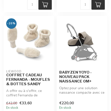
-20%
LIEWOOD
BABYZEN YOYO -
COFFRET CADEAU
NOUVEAU PACK
FERNANDA - MOUFLES
NAISSANCE 0M+
& BOTTES SANDY
Optez pour une solution
A offrir ou à s'offrir, ce
naissance compacte avec ce
coffret Fernanda de
pack naissance 0+ pour
Liewood contient moufles et
pousse...
€33,60
€220,00
€42,00
botte...
En stock
En stock