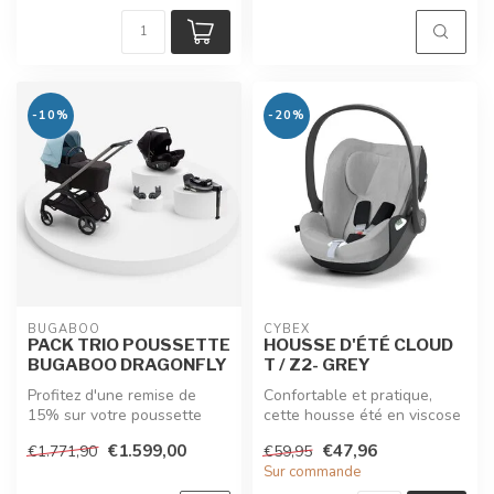
-10%
-20%
BUGABOO
CYBEX
PACK TRIO POUSSETTE
HOUSSE D'ÉTÉ CLOUD
BUGABOO DRAGONFLY
T / Z2- GREY
Profitez d'une remise de
Confortable et pratique,
15% sur votre poussette
cette housse été en viscose
Bugaboo Dragonfly en mode
de bambou pour siège-auto
€1.599,00
€47,96
€1.771,90
€59,95
trio ...
C...
Sur commande