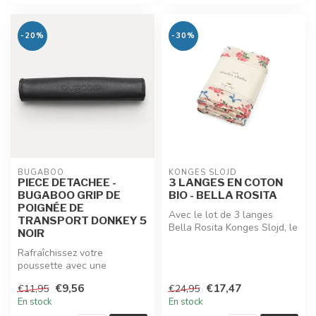
-20%
-30%
BUGABOO
KONGES SLOJD
PIECE DETACHEE -
3 LANGES EN COTON
BUGABOO GRIP DE
BIO - BELLA ROSITA
POIGNÉE DE
Avec le lot de 3 langes
TRANSPORT DONKEY 5
Bella Rosita Konges Slojd, le
NOIR
coton bio se fait doux et ...
Rafraîchissez votre
poussette avec une
nouvelle poignée de
€9,56
€17,47
€11,95
€24,95
transport. La poignée...
En stock
En stock