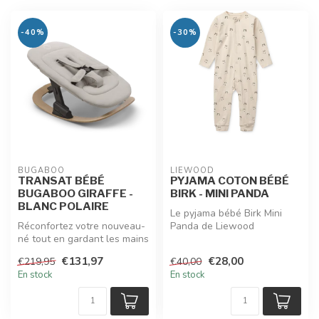
-40%
-30%
BUGABOO
LIEWOOD
TRANSAT BÉBÉ
PYJAMA COTON BÉBÉ
BUGABOO GIRAFFE -
BIRK - MINI PANDA
BLANC POLAIRE
Le pyjama bébé Birk Mini
Réconfortez votre nouveau-
Panda de Liewood
né tout en gardant les mains
enveloppe bébé de douceur
libres grâce au transat p...
pour la nuit...
€131,97
€28,00
€219,95
€40,00
En stock
En stock