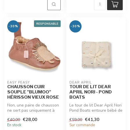
RESPONSABLE
-30%
-30%
EASY PEASY
DEAR APRIL
CHAUSSON CUIR
TOUR DE LIT DEAR
SOUPLE "BLUMOO"
APRIL NORI - POND
HÉRISSON VIEUX ROSE
BOATS
Non, une paire de chausson
Le tour de lit Dear April Nori
ne sert pas uniquement à
Pond Boats entoure bébé de
retenir les chaussettes qui ...
douceur et de poésie. ...
€28,00
€41,30
€40,00
€59,00
En stock
Sur commande