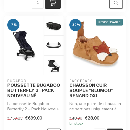
RESPONSABLE
-7%
-30%
BUGABOO
EASY PEASY
POUSSETTE BUGABOO
CHAUSSON CUIR
BUTTERFLY 2 - PACK
SOUPLE "BLUMOO"
NOUVEAU NÉ
RENARD OXI
La poussette Bugaboo
Non, une paire de chausson
Butterfly 2 – Pack Nouveau-
ne sert pas uniquement à
Né combine confort, sécurité
retenir les chaussettes qui ...
€699,00
€28,00
€753,85
€40,00
et ...
En stock