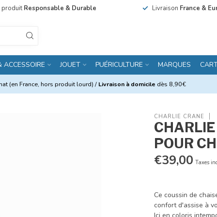
n produit
Responsable & Durable
Livraison
France & Eu
& ACCESSOIRE
JOUET
PUÉRICULTURE
MARQUES
CAR
at (en France, hors produit lourd) /
Livraison à domicile
dès 8,90€
CHARLIE CRANE
CHARLIE
POUR CH
€39,00
Taxes in
Ce coussin de chais
confort d'assise à v
Ici en coloris intem