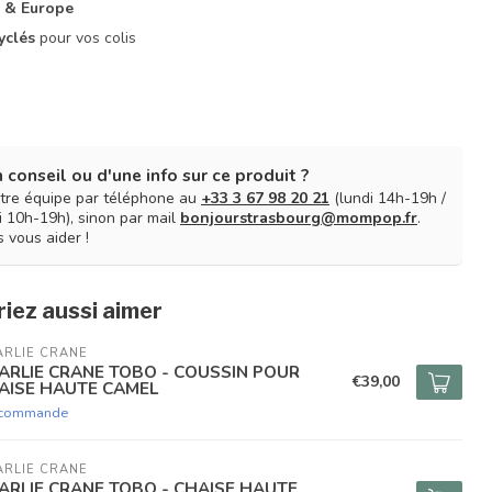
 & Europe
yclés
pour vos colis
 conseil ou d'une info sur ce produit ?
tre équipe par téléphone au
+33 3 67 98 20 21
(lundi 14h-19h /
 10h-19h), sinon par mail
bonjourstrasbourg@mompop.fr
.
 vous aider !
iez aussi aimer
RLIE CRANE
ARLIE CRANE TOBO - COUSSIN POUR
€39,00
AISE HAUTE CAMEL
 commande
RLIE CRANE
ARLIE CRANE TOBO - CHAISE HAUTE