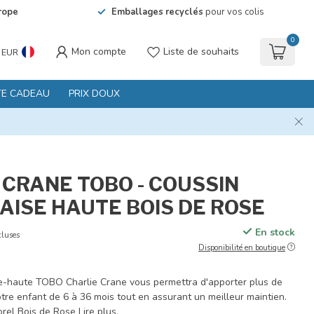
rope
Emballages recyclés
pour vos colis
0
Mon compte
Liste de souhaits
EUR
TE CADEAU
PRIX DOUX
 CRANE TOBO - COUSSIN
AISE HAUTE BOIS DE ROSE
En stock
cluses
Disponibilité en boutique
e-haute TOBO Charlie Crane vous permettra d'apporter plus de
otre enfant de 6 à 36 mois tout en assurant un meilleur maintien.
porel Bois de Rose
Lire plus
.