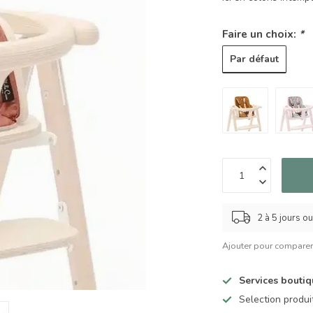
Faire un choix:
*
Par défaut
2 à 5 jours o
Ajouter pour compare
Services bouti
Selection produ