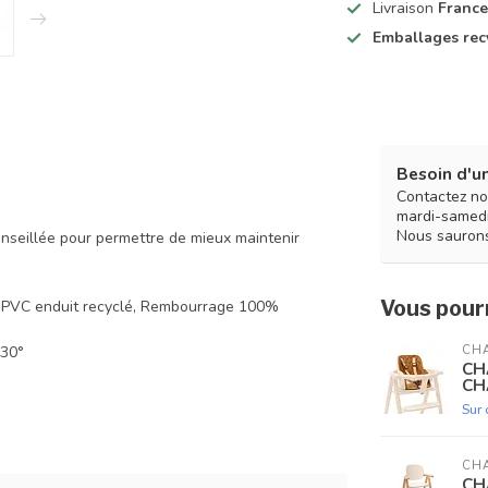
Livraison
France
Emballages rec
Besoin d'un
Contactez no
mardi-samedi
Nous saurons
conseillée pour permettre de mieux maintenir
Vous pourr
u PVC enduit recyclé, Rembourrage 100%
 30°
CHA
CH
CH
Sur
CHA
CH