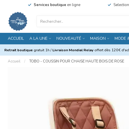
Services boutique
en ligne
Selectio
ACCUEIL
A LA UNE
NOUVEAUTÉ
MAISON
MODE 
Retrait boutique
gratuit 1h /
Livraison Mondial Relay
offert dès 120€ d'ach
Accueil
/
TOBO - COUSSIN POUR CHAISE HAUTE BOIS DE ROSE