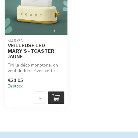
MARY'S
VEILLEUSE LED
MARY'S - TOASTER
JAUNE
Fini la déco monotone, on
veut du fun ! Avec cette
veilleuse led MARY'S en
€21,95
forme...
En stock